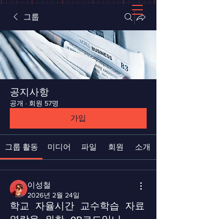
그룹
공지사항
공개
·
회원 57명
가입
그룹 활동
미디어
파일
회원
소개
이성철
2026년 2월 24일
학교 자율시간 교수학습 자료